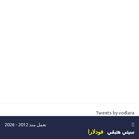
17-
شرح لوب في لغة السي شارب C# while loop
18-
الفرق بين C# var-object-dynamic
مستوي ثالث-مستوي متوسط
19-
شرح C# encapsulation public and private
20-
تعليم لغة السي شارب -الوراثة بسهولة C# inheritance
21-
الكلاسات والميثود بنفس الاسم C# Polymorphism overload
22-
تعليم برمجة لغة السي شارب- الاحداث C# events
23-
تعليم لغة السي شارب- الاحداث جزء ثاني بشكل دينامك C# events
Delegate
Tweets by vodlara
24-
تعليم لغة السي شارب - C# Constructor
نعمل منذ 2012 - 2026
25-
شرح اهم لوب نستخدمه في جميع انوع البرمجة loop C# for each
سيتي هتبقي
فودلارا