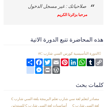
صلاحياتك : غير مسجل الدخول
مرحبا بزائرنا الكريم
هذه المحاضرة تتبع الدورة الاتية
الدورة التأسيسية كورس السي شارب C#
Copy
Tumblr
WhatsApp
LinkedIn
Pinterest
Email
Twitter
انشر
Facebook
Link
google_bookmarks
Messenger
WordPress
Print
كلمات بحث
مصادر لتعلم لغة سي شارب تعلم البرمجة بلغة السي شارب C
لغة السي شارب C
أساسيات لغة السي شارب C للمبتدئين