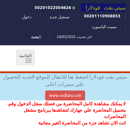
سيتي بقت فودلارا
00201022004626
00201110908853
تسجيل جديد
دخول
نسيت الباسورد
اخر تحديث 24/05/2023
بحث
القائمة
Toggle
navigation
سيتي بقت فودلارا اضغط هنا للانتقال للموقع الجديد للحصول
علي مميزات اعلي
www.vodlara.com
لا يمكنك مشاهدة كامل المحاضرة من فضلك سجل الدخول وقم
بتحميل المحاضرة علي جهازك لتشاهدها ببرنامج مشغل
المحاضرات
انت الان تشاهد جزء من المحاضرة الغير مجانية