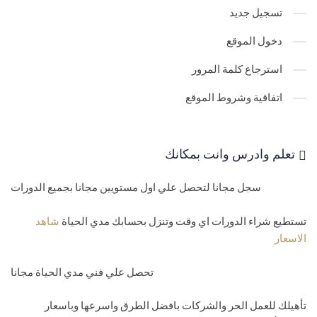
folders
تسجيل جديد
مستوي خامس-مبرمج محترف
دخول الموقع
33-
تعليم برمجة السي شارب - انشاء وتكوين C# Datatable and
استرجاع كلمة المرور
datarow
اتفاقية وشروط الموقع
34-
اخذ البيانات من الداتا تابل واظهارها بالشاشة C # Datatable Data
35-
تعليم لغة السي شارب -اضافة بيانات وجلب البيانات وعمل لوب عليها
تعلم وادرس وانت بمكانك
C# Array
سجل مجانا لتحصل علي اول مستويين مجانا بجميع الدورات
36-
الدورة التاسيسية في لغة السي شارب - انواع # Collection arrays
واهم شغلك علي اي الانواع
تستطيع شراء الدورات اي وقت وتنزل بحسابك مدي الحياة
شاهد
الاسعار
37-
تعليم لغة السي شارب - Collection Non-Generic Arraylist
تحصل علي فني مدي الحياة مجانا
38-
تعليم لغة السي شارب - C# Collection Non-Generic Hashtable-
SortedList
تأهيلك للعمل الحر والشركات بافضل الطرق واسرعها وباسعار