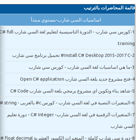
قائمة المحاضرات بالترتيب
اساسيات السي شارب-مستوي مبتدأ
1-
كورس سي شارب - الدورة التاسيسية لتعليم لغة السي شارب  full
training
2-
Install C# Desktop 2015-2017 C# تحميل برنامج سي شارب
3-
ما هي اساسيات لغة السي شارب - كورس سي شارب
4-
فتح مشروع جديد بلغة السي شارب Open C# application
5-
شاهد بناء وتكوين اي مشروع برمجي بلغة السي شارب C# Code
6-
المتغيرات النصية في لغة السي شارب - كورس c# بالعربى - C# string
7-
المتغيرات الرقمية في لغة السي شارب- C# Integer - دورة تعليم
السي شارب
8-
دورة سي شارب كاملة - المتغيرات الكسور العشرية C# float decimal