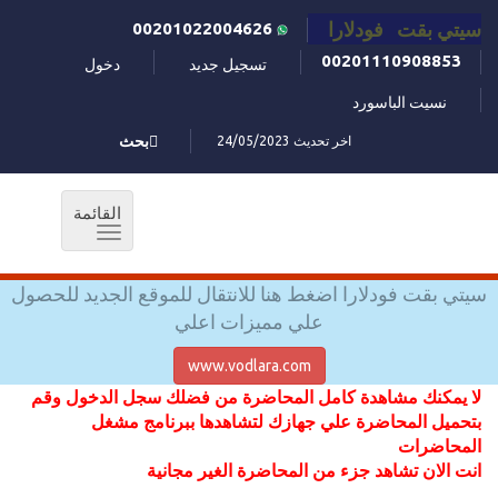
سيتي بقت فودلارا
00201022004626
00201110908853
تسجيل جديد
دخول
نسيت الباسورد
اخر تحديث 24/05/2023
بحث
القائمة
Toggle
navigation
سيتي بقت فودلارا اضغط هنا للانتقال للموقع الجديد للحصول
علي مميزات اعلي
www.vodlara.com
لا يمكنك مشاهدة كامل المحاضرة من فضلك سجل الدخول وقم
بتحميل المحاضرة علي جهازك لتشاهدها ببرنامج مشغل
المحاضرات
انت الان تشاهد جزء من المحاضرة الغير مجانية