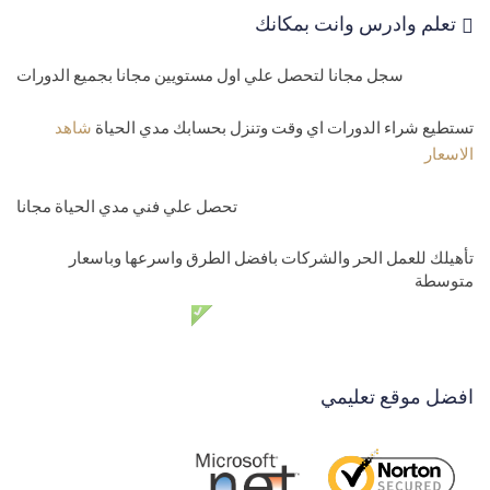
تعلم وادرس وانت بمكانك
مستوي ثالث
سجل مجانا لتحصل علي اول مستويين مجانا بجميع الدورات
32-
برمجة التطبيقات - بداية مشروع المدرسة الالكترونية اوفلاين
Xamarin forms school project
تستطيع شراء الدورات اي وقت وتنزل بحسابك مدي الحياة
شاهد
الاسعار
33-
شاشة دخول المدير وحل مشكلة PushAsync is not supported
globally on Android
تحصل علي فني مدي الحياة مجانا
34-
تنصيب قاعدة سيكوال لايت install sqlite in xamarin forms
تأهيلك للعمل الحر والشركات بافضل الطرق واسرعها وباسعار
متوسطة
35-
انشاء الجداول وقاعدة بيانات create database tables sqlite
دعم فني مدي الحياة مجانا
36-
قائمة ماستر وديتلز Xamarin forms master details menu
37-
اضافة بيانات الفصول Xamarin forms-Sqlite
افضل موقع تعليمي
38-
اظهار بيانات الفصول الدراسية Xamarin forms show data sqlite
39-
تعبئة الفصول الدراسية Xamarin forms show data sqlite