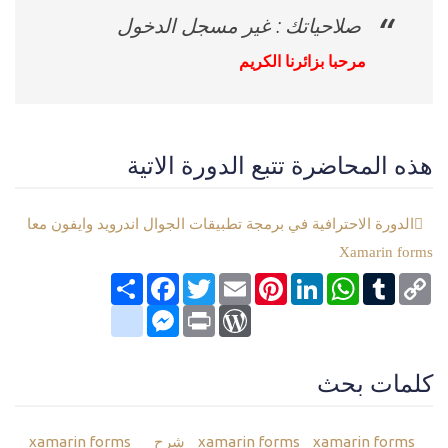
صلاحياتك : غير مسجل الدخول
مرحبا بزائرنا الكريم
هذه المحاضرة تتبع الدورة الاتية
الدورة الاحترافية في برمجة تطبيقات الجوال اندرويد وايفون معا
Xamarin forms
Copy
Tumblr
WhatsApp
LinkedIn
Pinterest
Email
Twitter
انشر
Facebook
Link
google_bookmarks
Messenger
WordPress
Print
كلمات بحث
xamarin forms شرح
xamarin forms
xamarin forms