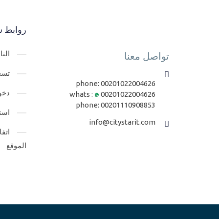
روابط س
الت
تواصل معنا
تسج
phone:
00201022004626
دخو
whats :
00201022004626
phone:
00201110908853
است
info@citystarit.com
اتف
الموقع