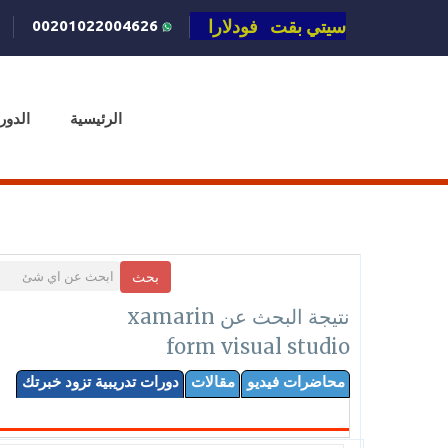
سيتي بقت فودلارا
00201022004626
الرئيسية
الدور
بحث
نتيجة البحث عن xamarin
form visual studio
محاضرات فيديو
مقالات
دورات تدريبية تزود خبرتك