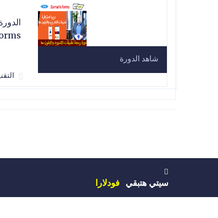
forms
شاهد الدورة
التقن
سيتي هتبقي
فودلارا