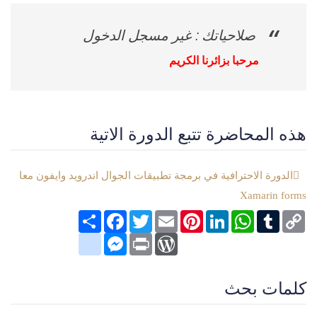
صلاحياتك : غير مسجل الدخول
مرحبا بزائرنا الكريم
هذه المحاضرة تتبع الدورة الاتية
الدورة الاحترافية في برمجة تطبيقات الجوال اندرويد وايفون معا
Xamarin forms
Copy
Tumblr
WhatsApp
LinkedIn
Pinterest
Email
Twitter
انشر
Facebook
Link
google_bookmarks
Messenger
WordPress
Print
كلمات بحث