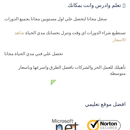
تعلم وادرس وانت بمكانك
مستوي ثالث
سجل مجانا لتحصل علي اول مستويين مجانا بجميع الدورات
32-
برمجة التطبيقات - بداية مشروع المدرسة الالكترونية اوفلاين
Xamarin forms school project
تستطيع شراء الدورات اي وقت وتنزل بحسابك مدي الحياة
شاهد
الاسعار
33-
شاشة دخول المدير وحل مشكلة PushAsync is not supported
globally on Android
تحصل علي فني مدي الحياة مجانا
34-
تنصيب قاعدة سيكوال لايت install sqlite in xamarin forms
تأهيلك للعمل الحر والشركات بافضل الطرق واسرعها وباسعار
متوسطة
35-
انشاء الجداول وقاعدة بيانات create database tables sqlite
دعم فني مدي الحياة مجانا
36-
قائمة ماستر وديتلز Xamarin forms master details menu
37-
اضافة بيانات الفصول Xamarin forms-Sqlite
افضل موقع تعليمي
38-
اظهار بيانات الفصول الدراسية Xamarin forms show data sqlite
39-
تعبئة الفصول الدراسية Xamarin forms show data sqlite
40-
تعديل الفصول الدراسية Xamarin forms edit sqlite