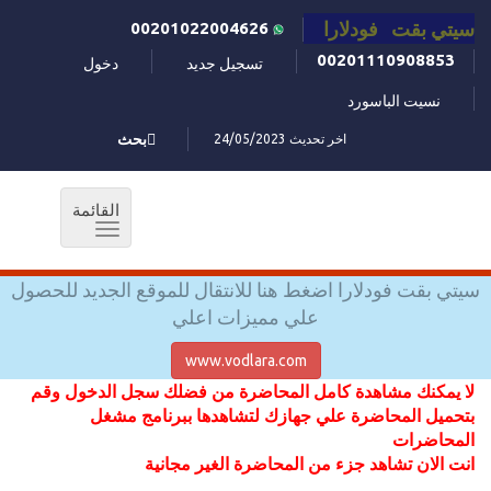
سيتي بقت فودلارا
00201022004626
00201110908853
تسجيل جديد
دخول
نسيت الباسورد
اخر تحديث 24/05/2023
بحث
القائمة
Toggle
navigation
سيتي بقت فودلارا اضغط هنا للانتقال للموقع الجديد للحصول
علي مميزات اعلي
www.vodlara.com
لا يمكنك مشاهدة كامل المحاضرة من فضلك سجل الدخول وقم
بتحميل المحاضرة علي جهازك لتشاهدها ببرنامج مشغل
المحاضرات
انت الان تشاهد جزء من المحاضرة الغير مجانية