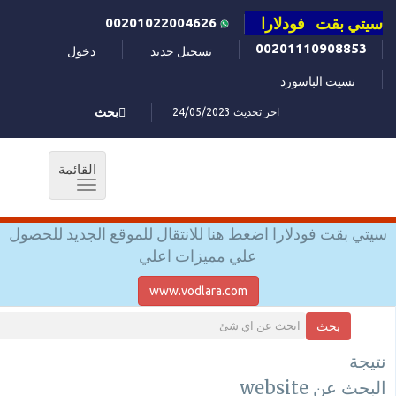
سيتي بقت فودلارا
00201022004626
00201110908853
تسجيل جديد
دخول
نسيت الباسورد
اخر تحديث 24/05/2023
بحث
القائمة
Toggle
navigation
سيتي بقت فودلارا اضغط هنا للانتقال للموقع الجديد للحصول
علي مميزات اعلي
www.vodlara.com
بحث
نتيجة
البحث عن website