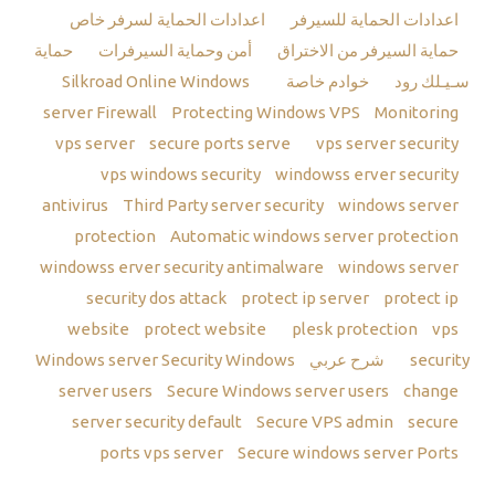
اعدادات الحماية للسيرفر
اعدادات الحماية لسرفر خاص
حماية السيرفر من الاختراق
أمن وحماية السيرفرات
حماية
سـيـلك رود
خوادم خاصة
Silkroad Online
Windows
server Firewall
Protecting Windows VPS
Monitoring
vps server
secure ports serve
vps server security
vps windows security
windowss erver security
antivirus
Third Party server security
windows server
protection
Automatic windows server protection
windowss erver security antimalware
windows server
security dos attack
protect ip server
protect ip
website
protect website
plesk protection
vps
security
شرح عربي Windows server Security
Windows
server users
Secure Windows server users
change
server security default
Secure VPS admin
secure
ports vps server
Secure windows server Ports