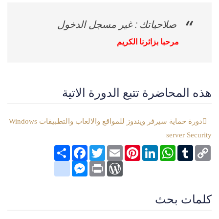
صلاحياتك : غير مسجل الدخول
مرحبا بزائرنا الكريم
هذه المحاضرة تتبع الدورة الاتية
دورة حماية سيرفر ويندوز للمواقع والالعاب والتطبيقات Windows
server Security
Copy
Tumblr
WhatsApp
LinkedIn
Pinterest
Email
Twitter
انشر
Facebook
Link
google_bookmarks
Messenger
WordPress
Print
كلمات بحث