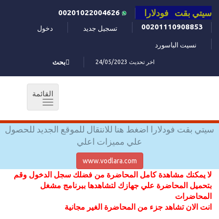
سيتي بقت فودلارا
00201022004626
00201110908853
تسجيل جديد
دخول
نسيت الباسورد
اخر تحديث 24/05/2023
بحث
القائمة
Toggle
navigation
سيتي بقت فودلارا اضغط هنا للانتقال للموقع الجديد للحصول
علي مميزات اعلي
www.vodlara.com
لا يمكنك مشاهدة كامل المحاضرة من فضلك سجل الدخول وقم
بتحميل المحاضرة علي جهازك لتشاهدها ببرنامج مشغل
المحاضرات
انت الان تشاهد جزء من المحاضرة الغير مجانية