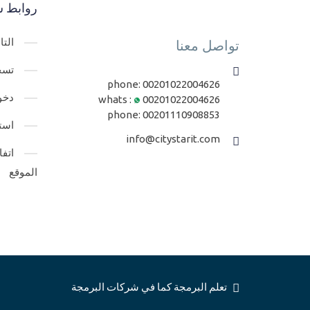
روابط س
الت
تواصل معنا
تسج
phone:
00201022004626
دخو
whats :
00201022004626
phone:
00201110908853
است
info@citystarit.com
اتف
الموقع
تعلم البرمجة كما في شركات البرمجة