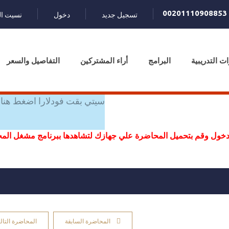
00201110908853
تسجيل جديد
دخول
نسيت ال
ات التدريبية
البرامج
أراء المشتركين
التفاصيل والسعر
سيتي بقت فودلارا اضغط هنا 
خول وقم بتحميل المحاضرة علي جهازك لتشاهدها ببرنامج مشغل ال
المحاضرة السابقة
المحاضرة التالي