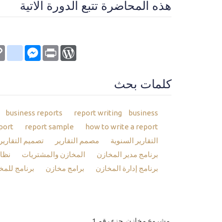
هذه المحاضرة تتبع الدورة الاتية
kmarks
py
Messenger
WordPress
Print
nk
كلمات بحث
business reports
report writing
business
port
report sample
how to write a report
التقارير السنوية
مصمم التقارير
تصميم التقارير
برنامج مدير المخازن
المخازن والمشتريات
نظام
برنامج إدارة المخازن
برامج مخازن
برنامج للمخ
مشروع مخازن جزء رقم 1