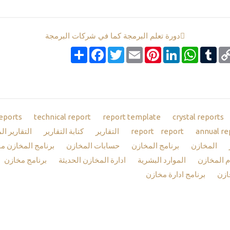
دورة تعلم البرمجة كما في شركات البرمجة
Co
Tumblr
google_boo
WhatsApp
LinkedIn
Pinterest
Email
Twitter
انشر
Facebook
Li
eports
technical report
report template
crystal reports
annual re
report
report
التقارير
كتابة التقارير
التقارير الم
المخازن
برنامج المخازن
حسابات المخازن
برنامج المخازن م
 المخازن
الموارد البشرية
ادارة المخازن الحديثة
برنامج مخازن
ازن
برنامج ادارة مخازن