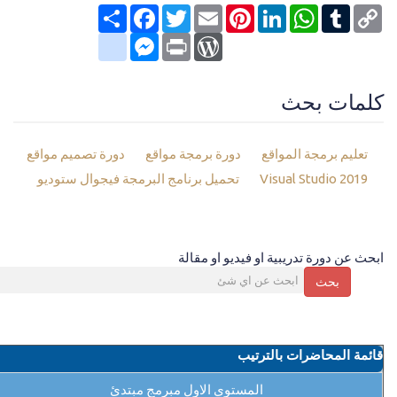
Copy
Tumblr
WhatsApp
LinkedIn
Pinterest
Email
Twitter
انشر
Facebook
Link
google_bookmarks
Messenger
WordPress
Print
كلمات بحث
تعليم برمجة المواقع
دورة برمجة مواقع
دورة تصميم مواقع
Visual Studio 2019
تحميل برنامج البرمجة فيجوال ستوديو
ابحث عن دورة تدريبية او فيديو او مقالة
بحث
قائمة المحاضرات بالترتيب
المستوي الاول مبرمج مبتدئ