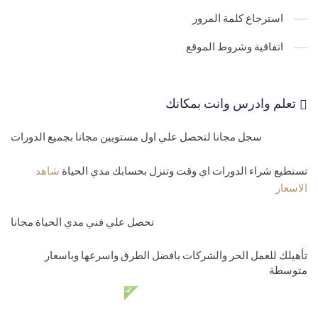
36-
طريقة التعديل والاستدعاء والحذف لبيانات في الصفحة في asp.net
استرجاع كلمة المرور
37-
كيفية حل الاخطاء البرمجية في موقع debugging C# Asp.net
اتفاقية وشروط الموقع
38-
عمل يوزر كونترول بشكل ديناميك Advanced User controls in
asp.net
تعلم وادرس وانت بمكانك
39-
الجريد فيو بالكود والويزارد GriedView in code and wizard
سجل مجانا لتحصل علي اول مستويين مجانا بجميع الدورات
40-
الجريد فيو بالكود والويزارد بطرق اخري GriedView in code and
wizard
تستطيع شراء الدورات اي وقت وتنزل بحسابك مدي الحياة
شاهد
الاسعار
41-
ادوات العرض للمعلومات والبيانات في الفيجوال مثل الداتاليست
تحصل علي فني مدي الحياة مجانا
وغيرها
42-
شرح اداة العرض Object Datasource in asp.net
تأهيلك للعمل الحر والشركات بافضل الطرق واسرعها وباسعار
متوسطة
المستوي الرابع مبرمج متوسط
دعم فني مدي الحياة مجانا
43-
تقنية الاجاكس Ajax tools in asp.net