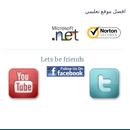
44-
انشاء الادوات خلال وضع التشغيل create controls at runtuime in
افضل موقع تعليمي
asp.net
45-
عمل موقع تسوق اليكتروني متكامل وسلة المشتريات جزء اول E-
commerce -shopping cart in asp.net
46-
عمل موقع تسوق اليكتروني متكامل وسلة المشتريات جزء ثاني E-
Lets be friends
commerce -shopping cart in asp.net
47-
الجافا سكربت في المواقع java script in asp.net
48-
تقنية الجاكويري الرائعة في تصنيع و تجميل الموقع jQuery
49-
ملف الويب كونفيج Web Config in asp.net
50-
اختصار الروابط واعادة كتابة عنوان الصفحة asp.net url routing -
Rewrite
المستوي الخامس مبرمج محترف