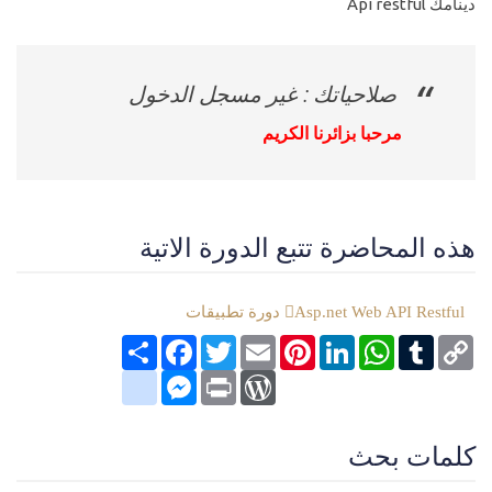
دينامك Api restful
صلاحياتك : غير مسجل الدخول
مرحبا بزائرنا الكريم
هذه المحاضرة تتبع الدورة الاتية
Asp.net Web API Restful دورة تطبيقات
Copy
Tumblr
WhatsApp
LinkedIn
Pinterest
Email
Twitter
انشر
Facebook
Link
google_bookmarks
Messenger
WordPress
Print
كلمات بحث