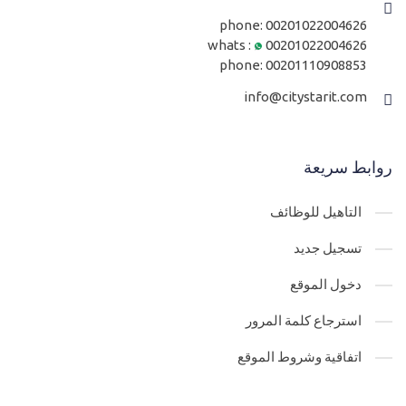
restful users
phone:
00201022004626
32-
تطبيقات الويب والموبايل - تسجيل دخول مستخدم علي الانترنت Api
whats :
00201022004626
phone:
00201110908853
restful users
info@citystarit.com
33-
الحصول علي دومين و استضافة تطبيقات Api مجانا Api Hosting
34-
شرح كامل لتشغيل وربط وتوصيل الدومين مع استضافة تطبيقات i
روابط سريعة
Hosting
التاهيل للوظائف
تسجيل جديد
دخول الموقع
استرجاع كلمة المرور
اتفاقية وشروط الموقع