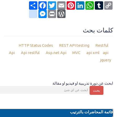
Copy
Tumblr
WhatsApp
LinkedIn
Pinterest
Email
Twitter
انشر
Facebook
Link
google_bookmarks
Messenger
WordPress
Print
كلمات بحث
HTTP Status Codes
REST API testing
Restful
Api
Api restful
Asp.net Api
MVC
api xml
api
jquery
ابحث عن دورة تدريبية او فيديو او مقالة
بحث
قائمة المحاضرات بالترتيب