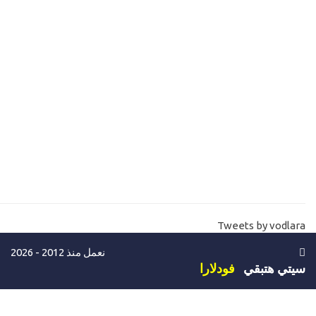
API delete data dynamic
20-
21-
نشر قاعدة البيانات API deploy database migration
22-
API publish كيفية عمل نشر لمشروعك
المستوي الخامس-تعامل مع ويب وتطبيقات هاتف
23-
التعامل مع تطبيقات الويب وتطبيقات الهاتف Web-Mobile Api
24-
باك اند ويب وتطبيقات الهاتف Web-Mobile Api
25-
ميثود الاختيار ثابتة Api restful Select method
26-
فانكشن الاختيار دينامك Api restful Select method
Tweets by vodlara
27-
التعامل مع الويب والموبايل - فانكشن الاضافة دينامك Api restful
نعمل منذ 2012 - 2026
28-
التعامل مع الويب والموبايل - تعديل البيانات دينامك Api restful
سيتي هتبقي
فودلارا
29-
التعامل مع الويب والموبايل - عرض تفاصيل منتج علي الانترنت دينام