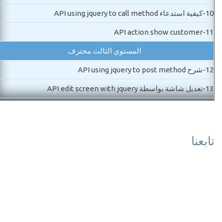
10-
كيفية استدعاء API using jquery to call method
API action show customer
11-
المستوي الثالث محترف
12-
شرح API using jquery to post method
13-
تعديل شاشة بواسطة API edit screen with jquery
14-
عمل شاشة حذف API delete with jquery
15-
استخدام الانتيتي فرام ورك API Enitityfram work
تابعنا
API Code first migration and database
16-
17-
جلب البيانات دينامك API add product table and get method
المستوي الرابع محترف
18-
كيفية اضافة منتج بواسطة API post data
19-
التعديل علي المنتجات API product edit