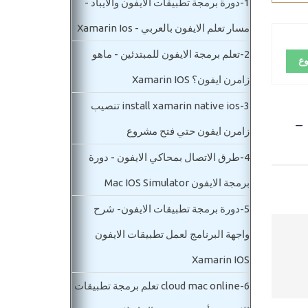
1-
دورة برمجة تطبيقات الايفون والايباد -
مسار تعلم الايفون بالعربي - Xamarin Ios
2-
تعلم برمجة الايفون للمبتدئين - ماهو
وع
زامرن ايفون؟ Xamarin IOS
3-
install xamarin native ios تنصيب
برمجة تطبيقات الايفون- عمل مسثود دينامك لاستدعاء البيانات لتطبيقات Api IOS -
زامرن ايفون حتي فتح مشروع
4-
طرق الاتصال بمحاكي الايفون - دورة
برمجة الايفون Mac IOS Simulator
5-
دورة برمجة تطبيقات الايفون- شرح
واجهة البرنامج لعمل تطبيقات الايفون
Xamarin IOS
6-
cloud mac online تعلم برمجة تطبيقات