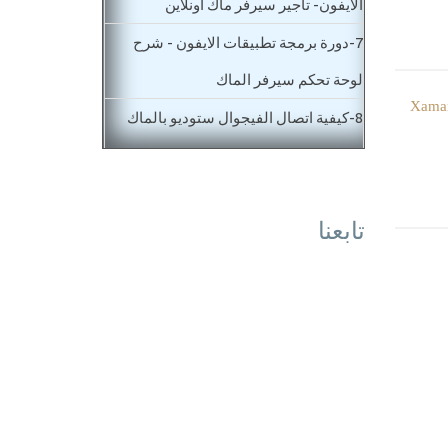
الايفون- تأجير سيرفر ماك اونلاين
7-
دورة برمجة تطبيقات الايفون - شرح
لوحة تحكم سيرفر الماك
8-
كيفية اتصال الفيجوال ستوديو بالماك
Connect to MAC Xamarin
9-
اساسيات برمجة تطبيقات الايفون- ما
تابعنا
هو محاكي الايفون والايباد Xamarin.IOS
simulator
10-
اساسيات برمجة تطبيقات الايفون IOS
- شرح اداة الكتابة Xamarin IOS
TextField
11-
اساسيات تعليم برمجة تطبيقات IOS -