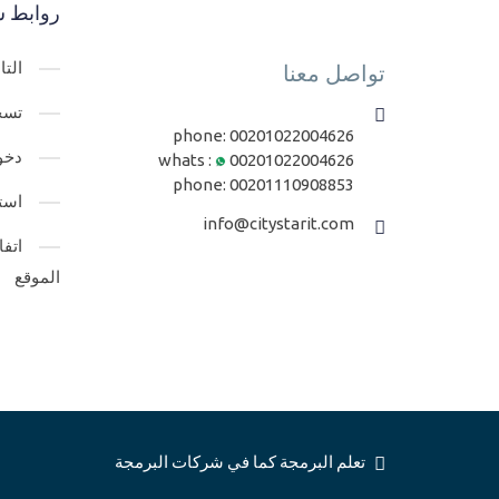
روابط س
الت
تواصل معنا
تسج
phone:
00201022004626
دخو
whats :
00201022004626
phone:
00201110908853
است
info@citystarit.com
اتف
الموقع
تعلم البرمجة كما في شركات البرمجة