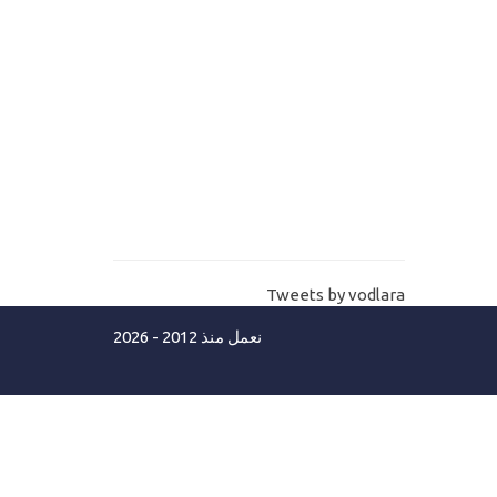
شرح اداة Xamarin IOS Label
12-
شرح برمجة تطبيقات الايفون IOS
-التدريب علي ادوات Xamarin IOS
المستوي الثاني-مبتدأ
13-
شرح برمجة تطبيقات الايفون
للمبتدئين-انشاء مشروع جديد وفتح
مشروع قديم Xamarin IOS
Tweets by vodlara
14-
تعليم برمجة تطبيقات IOS - أداة الزر
نعمل منذ 2012 - 2026
Xamarin IOS Button
15-
تعليم برمجة تطبيقات الايفون IOS -
حدث IOS Button Touch up Inside
16-
لغة برمجة تطبيقات الايفون IOS - لغة