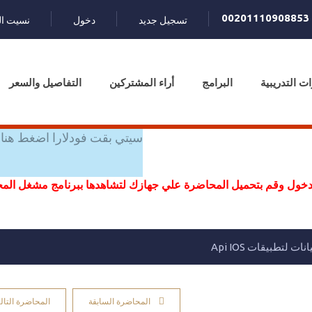
00201110908853
تسجيل جديد
دخول
نسيت ال
ات التدريبية
البرامج
أراء المشتركين
التفاصيل والسعر
سيتي بقت فودلارا اضغط هنا 
خول وقم بتحميل المحاضرة علي جهازك لتشاهدها ببرنامج مشغل ال
لتطبيقات Api IOS
المحاضرة السابقة
المحاضرة التالي