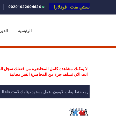
سيتي بقت فودلارا
00201022004626
الرئيسية
الدور
لا يمكنك مشاهدة كامل المحاضرة من فضلك سجل الد
انت الان تشاهد جزء من المحاضرة الغير مجانية
برمجة تطبيقات الايفون- عمل مسثود دينامك لاستدعاء البيانات 