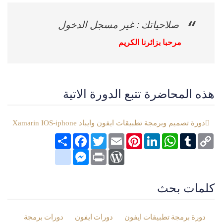
صلاحياتك : غير مسجل الدخول
مرحبا بزائرنا الكريم
هذه المحاضرة تتبع الدورة الاتية
دورة تصميم وبرمجة تطبيقات ايفون وايباد Xamarin IOS-iphone
Copy
Tumblr
WhatsApp
LinkedIn
Pinterest
Email
Twitter
انشر
Facebook
Link
google_bookmarks
Messenger
WordPress
Print
كلمات بحث
دورة برمجة تطبيقات ايفون
دورات ايفون
دورات برمجة