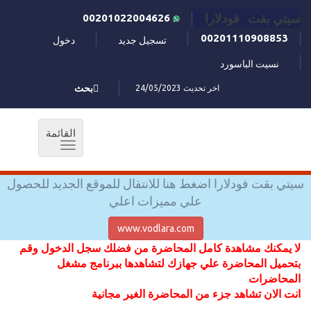
سيتي بقت فودلارا
00201022004626
00201110908853
تسجيل جديد
دخول
نسيت الباسورد
اخر تحديث 24/05/2023
بحث
القائمة
Toggle
navigation
سيتي بقت فودلارا اضغط هنا للانتقال للموقع الجديد للحصول
علي مميزات اعلي
www.vodlara.com
لا يمكنك مشاهدة كامل المحاضرة من فضلك سجل الدخول وقم
بتحميل المحاضرة علي جهازك لتشاهدها ببرنامج مشغل
المحاضرات
انت الان تشاهد جزء من المحاضرة الغير مجانية