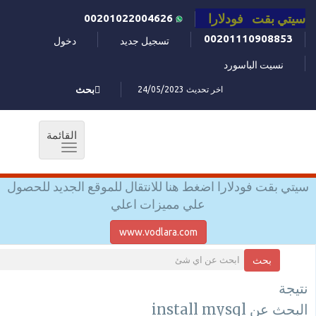
سيتي بقت فودلارا
00201022004626
00201110908853
تسجيل جديد
دخول
نسيت الباسورد
اخر تحديث 24/05/2023
بحث
القائمة
Toggle
navigation
سيتي بقت فودلارا اضغط هنا للانتقال للموقع الجديد للحصول
علي مميزات اعلي
www.vodlara.com
بحث
نتيجة
البحث عن install mysql