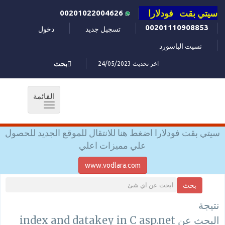
سيتي بقت فودلارا
00201022004626
00201110908853
تسجيل جديد
دخول
نسيت الباسورد
اخر تحديث 24/05/2023
بحث
القائمة
Toggle
navigation
سيتي بقت فودلارا اضغط هنا للانتقال للموقع الجديد للحصول
علي مميزات اعلي
www.vodlara.com
بحث
نتيجة
البحث عن index and datakey in C asp.net