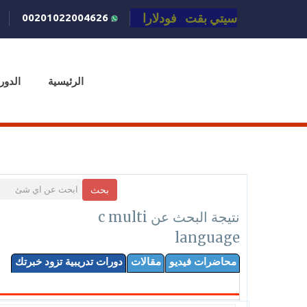
سيتي بقت فودلارا
00201022004626
الرئيسية
الدور
بحث
نتيجة البحث عن c multi
language
محاضرات فيديو
مقالات
دورات تدريبية تزود خبرتك