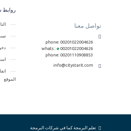
روابط س
الت
تواصل معنا
تسج
phone:
00201022004626
دخو
whats :
00201022004626
phone:
00201110908853
است
info@citystarit.com
اتف
الموقع
تعلم البرمجة كما في شركات البرمجة