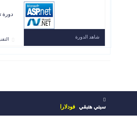
دورة ت
شاهد الدورة
التقنية et
سيتي هتبقي
فودلارا