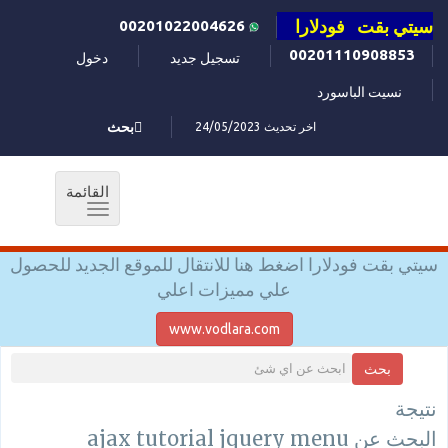
سيتي بقت فودلارا
00201022004626
00201110908853
تسجيل جديد
دخول
نسيت الباسورد
اخر تحديث 24/05/2023
بحث
القائمة
Toggle
navigation
سيتي بقت فودلارا اضغط هنا للانتقال للموقع الجديد للحصول
علي مميزات اعلي
www.vodlara.com
بحث
نتيجة
البحث عن ajax tutorial jquery menu