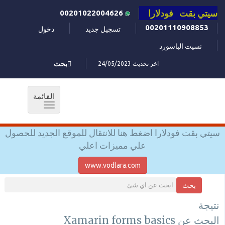
سيتي بقت فودلارا
00201022004626
00201110908853
تسجيل جديد
دخول
نسيت الباسورد
اخر تحديث 24/05/2023
بحث
القائمة
Toggle
navigation
سيتي بقت فودلارا اضغط هنا للانتقال للموقع الجديد للحصول
علي مميزات اعلي
www.vodlara.com
بحث
نتيجة
البحث عن Xamarin forms basics