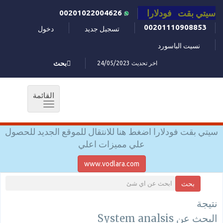
سيتي بقت فودلارا
00201022004626
00201110908853
تسجيل جديد
دخول
نسيت الباسورد
اخر تحديث 24/05/2023
بحث
القائمة
Toggle
navigation
سيتي بقت فودلارا اضغط هنا للانتقال للموقع الجديد للحصول
علي مميزات اعلي
www.vodlara.com
بحث
نتيجة
البحث عن System analsis