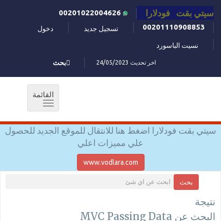
سيتي بقت فودلارا
00201022004626
00201110908853
تسجيل جديد
دخول
نسيت الباسورد
اخر تحديث 24/05/2023
بحث
القائمة
Toggle
navigation
سيتي بقت فودلارا اضغط هنا للانتقال للموقع الجديد للحصول
علي مميزات اعلي
www.vodlara.com
بحث
نتيجة
البحث عن MVC Passing Data