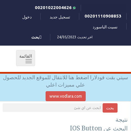
سيتي بقت فودلارا
00201022004626
00201110908853
تسجيل جديد
دخول
نسيت الباسورد
اخر تحديث 24/05/2023
بحث
القائمة
Toggle
navigation
سيتي بقت فودلارا اضغط هنا للانتقال للموقع الجديد للحصول
علي مميزات اعلي
www.vodlara.com
بحث
نتيجة
البحث عن IOS Button