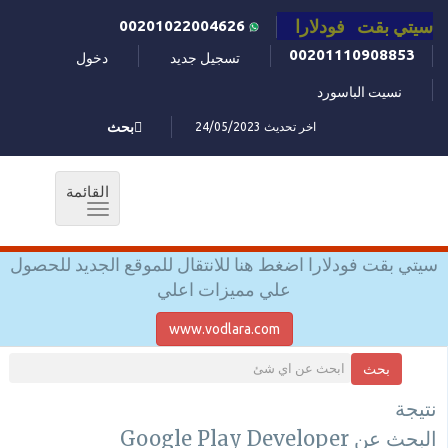
سيتي بقت فودلارا
00201022004626
00201110908853
تسجيل جديد
دخول
نسيت الباسورد
اخر تحديث 24/05/2023
بحث
القائمة
Toggle
navigation
سيتي بقت فودلارا اضغط هنا للانتقال للموقع الجديد للحصول
علي مميزات اعلي
www.vodlara.com
بحث
نتيجة
البحث عن Google Play Developer