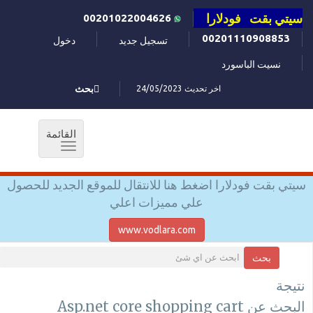
سيتي بقت فودلارا
00201022004626
00201110908853
تسجيل جديد
دخول
نسيت الباسورد
اخر تحديث 24/05/2023
بحث
القائمة
Toggle
navigation
سيتي بقت فودلارا اضغط هنا للانتقال للموقع الجديد للحصول
علي مميزات اعلي
www.vodlara.com
بحث
نتيجة
البحث عن Asp.net core shopping cart