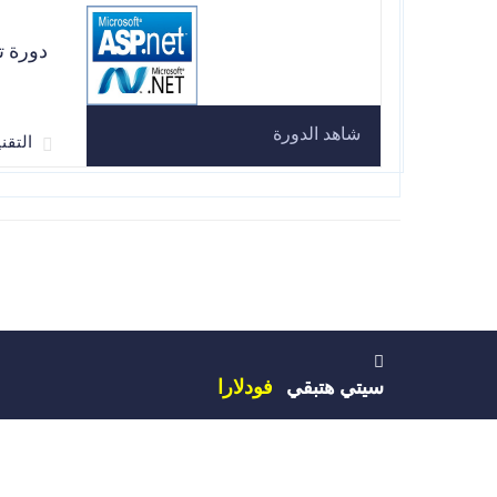
دورة ت
شاهد الدورة
التقنية et
سيتي هتبقي
فودلارا