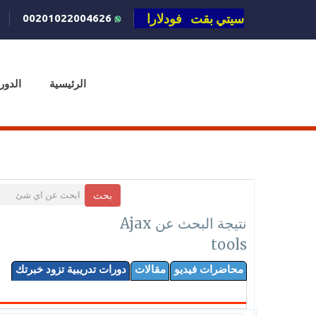
سيتي بقت فودلارا
00201022004626
الرئيسية
الدور
بحث
نتيجة البحث عن Ajax
tools
محاضرات فيديو
مقالات
دورات تدريبية تزود خبرتك