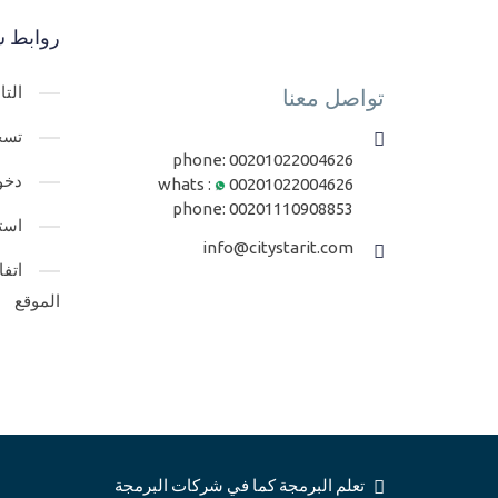
روابط س
الت
تواصل معنا
تسج
phone:
00201022004626
دخو
whats :
00201022004626
phone:
00201110908853
است
info@citystarit.com
اتف
الموقع
تعلم البرمجة كما في شركات البرمجة