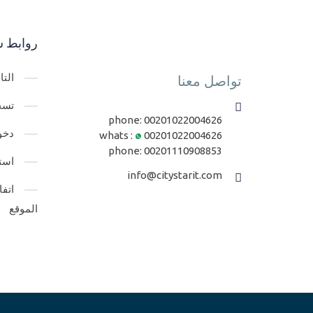
روابط س
الت
تواصل معنا
تسج
phone:
00201022004626
دخو
whats :
00201022004626
phone:
00201110908853
است
info@citystarit.com
اتف
الموقع