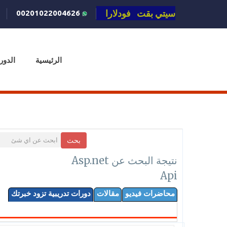
سيتي بقت فودلارا
00201022004626
الرئيسية
الدور
بحث
نتيجة البحث عن Asp.net
Api
محاضرات فيديو
مقالات
دورات تدريبية تزود خبرتك