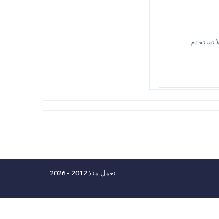
دورات api,كورس api ,دورة Api restful ,كورس Web api restful ,restful api tutorial تستخدم
نعمل منذ 2012 - 2026