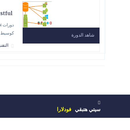
 Restful
كوسيط ف
شاهد الدورة
التقنية et
سيتي هتبقي
فودلارا