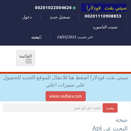
سيتي بقت فودلارا
00201022004626
00201110908853
تسجيل جديد
دخول
نسيت الباسورد
اخر تحديث 24/05/2023
بحث
القائمة
Toggle
navigation
سيتي بقت فودلارا اضغط هنا للانتقال للموقع الجديد للحصول
علي مميزات اعلي
www.vodlara.com
بحث
نتيجة
البحث عن Api