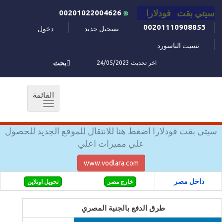
سيتي بقت فودلارا
00201022004626
00201110908853
تسجيل جديد
دخول
نسيت الباسورد
اخر تحديث 24/05/2023
بحث
القائمة
Toggle
navigation
سيتي بقت فودلارا اضغط هنا للانتقال للموقع الجديد للحصول
علي مميزات اعلي
www.vodlara.com
داخل مصر
خارج مصر
تحويل اونلاين
طرق الدفع بالجنية المصري