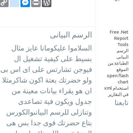
Link
Free .Net
الرسم البيانى
Report
Tools
السلاموا عليكومانا عايز مثال
الرسم
بسيط على كيفية تشغيل ال
البيانى
الطباعة من
فيوجن تشارتس على اى اس بى
الموقع
open flash
ولو حضرتك بعتة اكون شاكرمثلا
chart
استخدام xml
ان هو يقراء بيانات معينة من
في التقارير
جدول ويكون فية تصاعدى
تابعنا
وتنازلى للرسم البيانىوالكورس
بتاع حضرتك قوى جدا بس هى