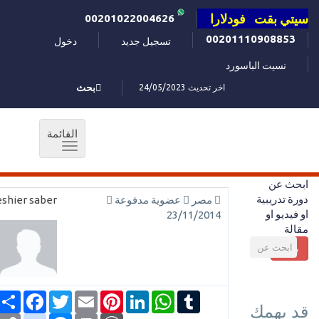
سيتي بقت فودلارا
00201022004626
00201110908853
تسجيل جديد
دخول
نسيت الباسورد
اخر تحديث 24/05/2023
بحث
القائمة
Toggle
navigation
ابحث عن
دورة تدريبية
مصر
عضوية مدفوعة
shier saber
او فيديو او
23/11/2014
مقالة
بحث
Tumblr
WhatsApp
LinkedIn
Pinterest
Email
Twitter
انشر
Facebook
قد يهمك
ookmarks
Copy
Messenger
WordPress
Print