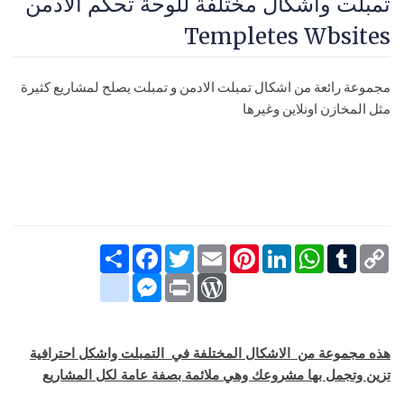
تمبلت واشكال مختلفة للوحة تحكم الادمن
Templetes Wbsites
مجموعة رائعة من اشكال تمبلت الادمن و تمبلت يصلح لمشاريع كثيرة
مثل المخازن اونلاين وغيرها
Copy
Tumblr
WhatsApp
LinkedIn
Pinterest
Email
Twitter
انشر
Facebook
Link
google_bookmarks
Messenger
WordPress
Print
هذه مجموعة من الاشكال المختلفة في التمبلت واشكل احترافية
تزين وتجمل بها مشروعك وهي ملائمة بصفة عامة لكل المشاريع