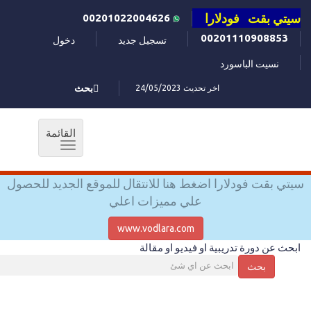
سيتي بقت فودلارا
00201022004626
00201110908853
تسجيل جديد
دخول
نسيت الباسورد
اخر تحديث 24/05/2023
بحث
القائمة
Toggle
navigation
سيتي بقت فودلارا اضغط هنا للانتقال للموقع الجديد للحصول
علي مميزات اعلي
www.vodlara.com
ابحث عن دورة تدريبية او فيديو او مقالة
بحث