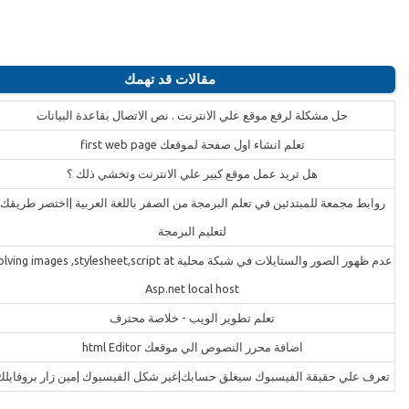
مقالات قد تهمك
حل مشكلة لرفع موقع علي الانترنت . نص الاتصال بقاعدة البيانات
تعلم انشاء اول صفحة لموقعك first web page
هل تريد عمل موقع كبير علي الانترنت وتخشي ذلك ؟
روابط مجمعة للمبتدئين في تعلم البرمجة من الصفر باللغة العربية |اختصر طريقك
لتعليم البرمجة
عدم ظهور الصور والستايلات في شبكة محلية ving images ,stylesheet,script at
Asp.net local host
تعلم تطوير الويب - خلاصة محترف
اضافة محرر النصوص الي موقعك html Editor
تعرف علي حقيقة الفيسبوك سيغلق حسابك|غير شكل الفيسبوك |مين زار بروفايلك