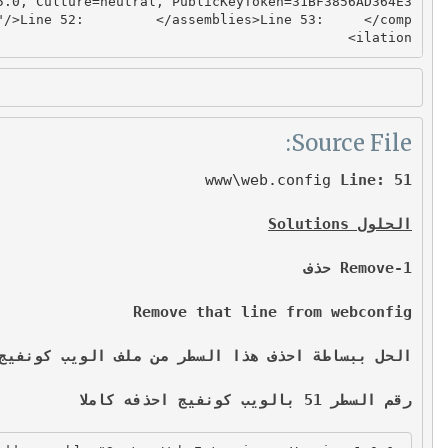
5.0, Culture=neutral, PublicKeyToken=31BF3856AD364E3
"
/>
Line
52
:
</
assemblies
>
Line
53
:
</
comp
>
ilation
Source File:
www\web.config
Line: 51
الحلول Solutions
1-Remove حذف
Remove that line from webconfig
الحل ببساطة احذف هذا السطر من ملف الويب كونفيج
رقم السطر 51 بالويب كونفيج احذفه كاملا