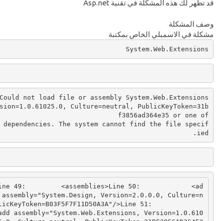
قد تظهر لك هذه المشكلة في تقنية Asp.net
وصف المشكلة
مشكلة في الاسمبلي الخاص بمكتبة
System.Web.Extensions
Could
not
 load file 
or
 assembly 
sion=1.0.61025.0, Culture=neutral, PublicKeyToken=31b
f3856ad364e35
or
 one 
of
 dependencies
.
The
 system cannot find the file specif
.
ied
ine
49
:
<assemblies>
Line
50
:
<
ad
 assembly
=
"System.Design, Version=2.0.0.0, Culture=n
licKeyToken=B03F5F7F11D50A3A"
/>
Line
51
:
add
 assembly
=
"System.Web.Extensions, Version=1.0.610