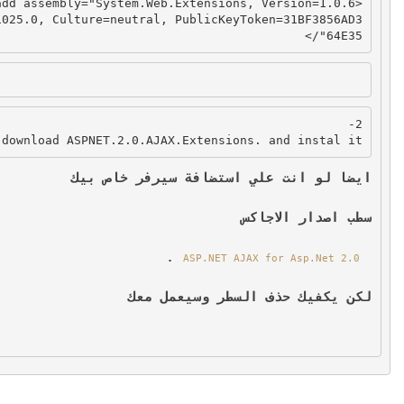
add
 assembly
=
"System.Web.Extensions, Version=1.0.6
<
1025.0, Culture=neutral, PublicKeyToken=31BF3856AD3
/>
64E35"
2-
download ASPNET.2.0.AJAX.Extensions. and instal it.
ايضا لو انت علي استضافة سيرفر خاص بيك
سطب اصدار الاجاكس
.
ASP.NET AJAX for Asp.Net 2.0
لكن يكفيك حذف السطر وسيعمل معك