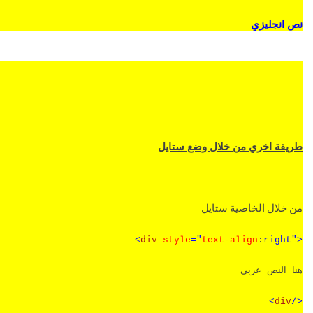
نص انجليزي
طريقة اخري من خلال وضع ستايل
من خلال الخاصية ستايل
<
div
style
="
text-align
:
right">
هنا النص عربي
>
div
</