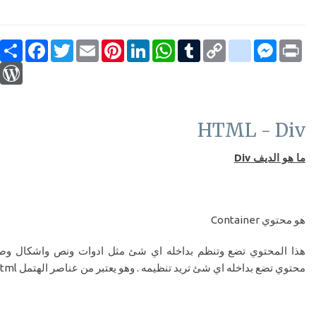
Print
Messenger
Copy
Tumblr
google_bookmarks
WhatsApp
LinkedIn
Pinterest
Email
Twitter
انشر
Facebook
Link
ress
HTML - Div
ما هو الديف
Div
هو محتوي
Container
هذا المحتوي تضع وتنظم بداخله اي شئ مثل ادوات ونص واشكال وصور
محتوي تضع بداخله اي شئ تريد تنظيمه . وهو يعتبر من عناصر الهتمل
tml