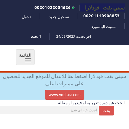
سيتي بقت فودلارا
00201022004626
00201110908853
تسجيل جديد
دخول
نسيت الباسورد
اخر تحديث 24/05/2023
بحث
القائمة
Toggle
navigation
سيتي بقت فودلارا اضغط هنا للانتقال للموقع الجديد للحصول
علي مميزات اعلي
www.vodlara.com
ابحث عن دورة تدريبية او فيديو او مقالة
بحث