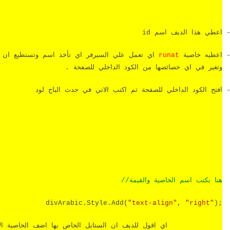
اعطي هذا الديف اسم
id
اعطيه خاصية
runat
اي تعمل علي السيرفر اي تأخذ اسم وتستطيع ان ت
وتغير في اي خصائصها من الكود الداخلي للصفحة .
افتح الكود الداخلي للصفحة ثم اكتب الاتي في حدث الباج لود
هنا
بكتب
اسم
الخاصية
والقيمة
//
divArabic.Style.Add(
"text-align"
,
"right"
);
اي اقول للديف ان الستايل الخاص بها اضف الخاصية الا