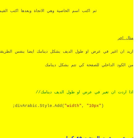
ثم اكتب اسم الخاصية وهي الاتجاة وبعدها اكتب القيم
مثال اخر
اريد ان اغير في عرض او طول الديف بشكل دينامك ايضا بنفس الطريقة
من الكود الداخلي للصفحة كي تتم بشكل دينامك
اذا
اردت
ان
تغير
في
عرض
او
طول
الديف
دينامك
//
divArabic.Style.Add(
"width"
,
"10px"
);