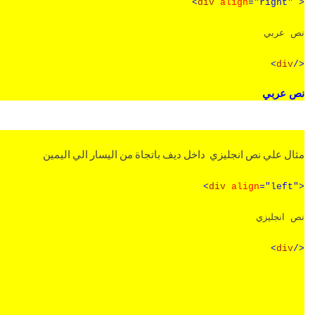
<
div
align
="right" >
نص عربي
>
div
</
نص عربي
مثال علي نص انجليزي
داخل ديف باتجاة من اليسار الي اليمين
<
div
align
="left">
نص انجليزي
>
div
</