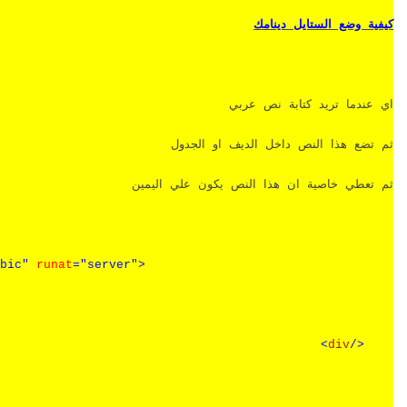
كيفية وضع الستايل دينامك
اي عندما تريد كتابة نص عربي
ثم تضع هذا النص داخل الديف او الجدول
ثم تعطي خاصية ان هذا النص يكون علي اليمين
bic"
runat
="server">
>
div
</