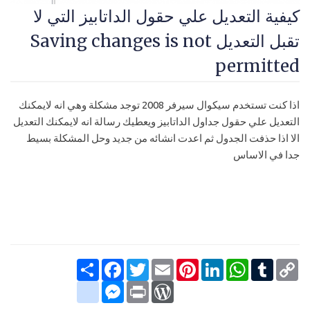
كيفية التعديل علي حقول الداتابيز التي لا
تقبل التعديل Saving changes is not
permitted
اذا كنت تستخدم سيكوال سيرفر 2008 توجد مشكلة وهي انه لايمكنك
التعديل علي حقول جداول الداتابيز ويعطيك رسالة انه لايمكنك التعديل
الا اذا حذفت الجدول ثم اعدت انشائه من جديد وحل المشكلة بسيط
جدا في الاساس
Copy
Tumblr
WhatsApp
LinkedIn
Pinterest
Email
Twitter
انشر
Facebook
Link
google_bookmarks
Messenger
WordPress
Print