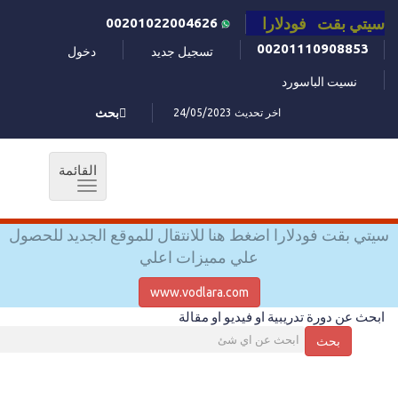
سيتي بقت فودلارا
00201022004626
00201110908853
تسجيل جديد
دخول
نسيت الباسورد
اخر تحديث 24/05/2023
بحث
القائمة
Toggle
navigation
سيتي بقت فودلارا اضغط هنا للانتقال للموقع الجديد للحصول
علي مميزات اعلي
www.vodlara.com
ابحث عن دورة تدريبية او فيديو او مقالة
بحث