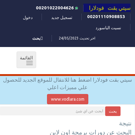
سيتي بقت فودلارا
00201022004626
00201110908853
تسجيل جديد
دخول
نسيت الباسورد
اخر تحديث 24/05/2023
بحث
القائمة
Toggle
navigation
سيتي بقت فودلارا اضغط هنا للانتقال للموقع الجديد للحصول
علي مميزات اعلي
www.vodlara.com
بحث
نتيجة
البحث عن دورات برمجة اون لاين