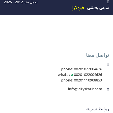
نعمل منذ 2012 - 2026
سيتي هتبقي
فودلارا
تواصل معنا
phone:
00201022004626
whats :
00201022004626
phone:
00201110908853
info@citystarit.com
روابط سريعة