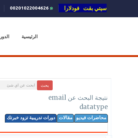
سيتي بقت فودلارا
00201022004626
الرئيسية
الدور
بحث
نتيجة البحث عن email
datatype
محاضرات فيديو
مقالات
دورات تدريبية تزود خبرتك