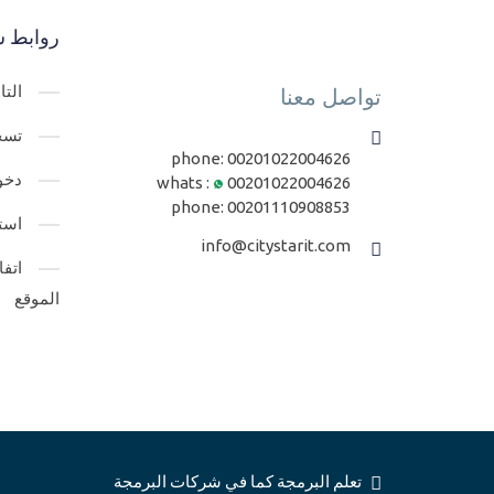
روابط س
الت
تواصل معنا
تسج
phone:
00201022004626
دخو
whats :
00201022004626
phone:
00201110908853
است
info@citystarit.com
اتف
الموقع
تعلم البرمجة كما في شركات البرمجة