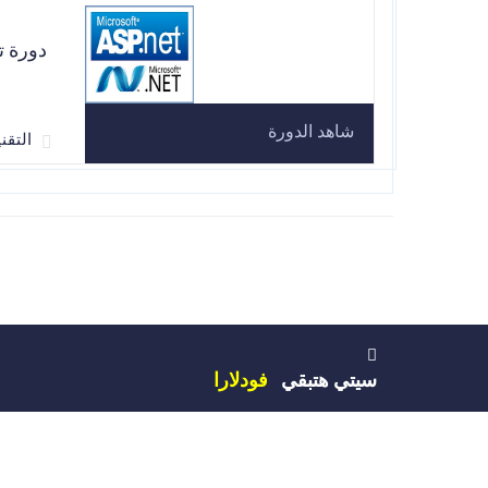
دورة ت
شاهد الدورة
التقنية et
سيتي هتبقي
فودلارا