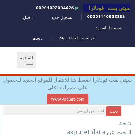
سيتي بقت فودلارا
00201022004626
00201110908853
تسجيل جديد
دخول
نسيت الباسورد
اخر تحديث 24/05/2023
بحث
القائمة
Toggle
navigation
سيتي بقت فودلارا اضغط هنا للانتقال للموقع الجديد للحصول
علي مميزات اعلي
www.vodlara.com
بحث
نتيجة
البحث عن asp .net data