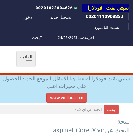
سيتي بقت فودلارا
00201022004626
00201110908853
تسجيل جديد
دخول
نسيت الباسورد
اخر تحديث 24/05/2023
بحث
القائمة
Toggle
navigation
سيتي بقت فودلارا اضغط هنا للانتقال للموقع الجديد للحصول
علي مميزات اعلي
www.vodlara.com
بحث
نتيجة
البحث عن asp.net Core Mvc