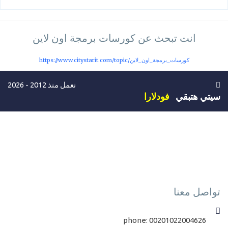
انت تبحث عن كورسات برمجة اون لاين
https://www.citystarit.com/topic/كورسات_برمجة_اون_لاين
نعمل منذ 2012 - 2026
سيتي هتبقي
فودلارا
تواصل معنا
phone:
00201022004626