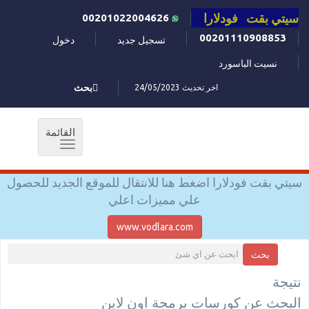
سيتي بقت فودلارا
00201022004626
00201110908853
تسجيل جديد
دخول
نسيت الباسورد
اخر تحديث 24/05/2023
بحث
القائمة
Toggle
navigation
سيتي بقت فودلارا اضغط هنا للانتقال للموقع الجديد للحصول
علي مميزات اعلي
www.vodlara.com
بحث
نتيجة
البحث عن كورسات برمجة اون لاين