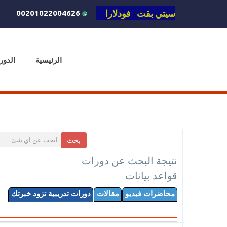
سيتي بقت فودلارا
00201022004626
الرئيسية
الدور
بحث
نتيجة البحث عن دورات
قواعد بيانات
محاضرات فيديو
مقالات
دورات تدريبية تزود خبرتك