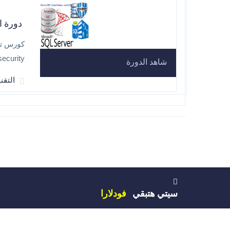
دورة ادارة
كورس تصم
ecurity
شاهد الدورة
التقنية r Database
سيتي هتبقي
فودلارا