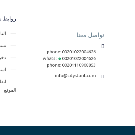
روابط س
الت
تواصل معنا
تسج
phone:
00201022004626
دخو
whats :
00201022004626
phone:
00201110908853
است
info@citystarit.com
اتف
الموقع