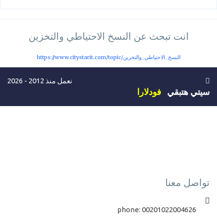
انت تبحث عن النسخ الاحتياطي والتخزين
https://www.citystarit.com/topic/النسخ_الاحتياطي_والتخزين
نعمل منذ 2012 - 2026
سيتي هتبقي
فودلارا
تواصل معنا
phone:
00201022004626