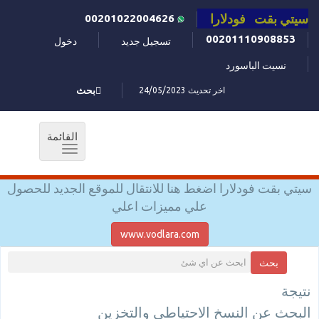
سيتي بقت فودلارا
00201022004626
00201110908853
تسجيل جديد
دخول
نسيت الباسورد
اخر تحديث 24/05/2023
بحث
القائمة
Toggle
navigation
سيتي بقت فودلارا اضغط هنا للانتقال للموقع الجديد للحصول
علي مميزات اعلي
www.vodlara.com
بحث
نتيجة
البحث عن النسخ الاحتياطي والتخزين