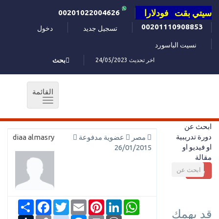
سيتي بقت فودلارا
00201022004626
00201110908853
تسجيل جديد
دخول
نسيت الباسورد
اخر تحديث 24/05/2023
بحث
القائمة
Toggle
navigation
ابحث عن
دورة تدريبية
مصر
عضوية مدفوعة
diaa almasry
او فيديو او
26/01/2015
مقالة
بحث
WhatsApp
LinkedIn
Pinterest
Email
Twitter
انشر
Facebook
قد يهمك
google_bookmarks
Tumblr
Copy
Messenger
WordPress
Print