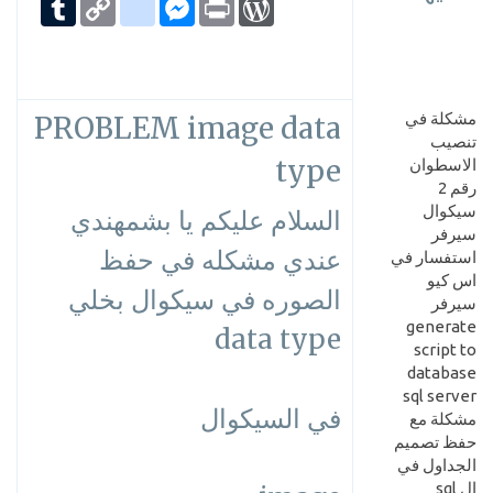
Link
مشكلة في
PROBLEM image data
تنصيب
type
الاسطوان
رقم 2
سيكوال
السلام عليكم يا بشمهندي
سيرفر
عندي مشكله في حفظ
استفسار في
اس كيو
الصوره في سيكوال بخلي
سيرفر
generate
data type
script to
database
sql server
في السيكوال
مشكلة مع
حفظ تصميم
الجداول في
ال sql