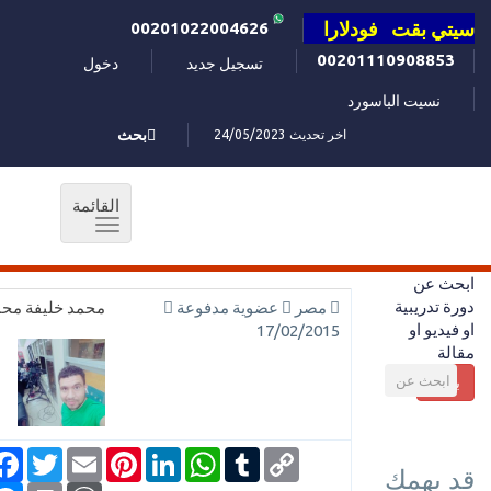
سيتي بقت فودلارا
00201022004626
00201110908853
تسجيل جديد
دخول
نسيت الباسورد
اخر تحديث 24/05/2023
بحث
القائمة
Toggle
navigation
ابحث عن
دورة تدريبية
مصر
عضوية مدفوعة
محمد خليفة مح
او فيديو او
17/02/2015
مقالة
بحث
ook
Twitter
Email
Pinterest
LinkedIn
WhatsApp
Tumblr
Copy
قد يهمك
Link
ger
WordPress
Print