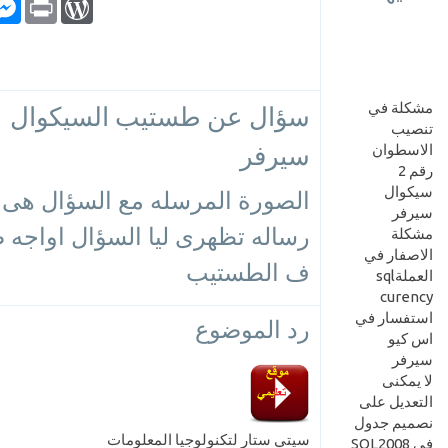
مشكلة في
سؤال عن طستيب السيكوال
تنصيب
سيرفر
الاسطوان
رقم 2
سيكوال
الصورة المرسله مع السؤال هى
سيرفر
رساله تظهرى ليا السؤال اواجه 
مشكلة
الاصفار في
ف الطستيب
العملةsql
curency
استفسار في
رد الموضوع
اس كيو
سيرفر
لا يمكنى
التعديل على
نصميم جدول
سيتي ستار لتكنولوجيا المعلومات
فى SQL2008